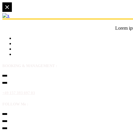
Lorem ips
BOOKING & MANAGEMENT :
+49 157 393 697 03
FOLLOW Me :