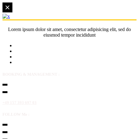
Lorem ipsum dolor sit amet, consectetur adipisicing elit, sed do
eiusmod tempor incididunt
BOOKING & MANAGEMENT :
+49 157 393 697 03
FOLLOW Me :