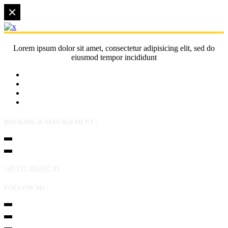
Lorem ipsum dolor sit amet, consectetur adipisicing elit, sed do
eiusmod tempor incididunt
BOOKING & MANAGEMENT :
+49 157 393 697 03
FOLLOW Me :