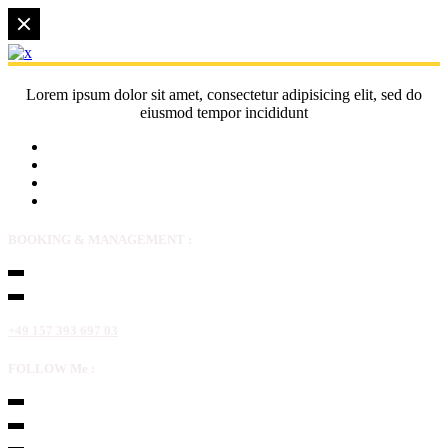
Lorem ipsum dolor sit amet, consectetur adipisicing elit, sed do
eiusmod tempor incididunt
BOOKING & MANAGEMENT :
+49 157 393 697 03
FOLLOW Me :